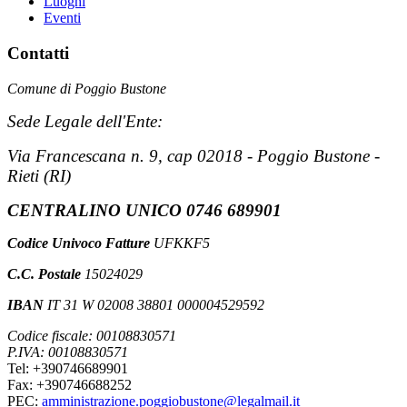
Luoghi
Eventi
Contatti
Comune di Poggio Bustone
Sede Legale dell'Ente:
Via Francescana n. 9, cap 02018 - Poggio Bustone -
Rieti (RI)
CENTRALINO UNICO 0746 689901
Codice Univoco Fatture
UFKKF5
C.C. Postale
15024029
IBAN
IT 31 W 02008 38801 000004529592
Codice fiscale: 00108830571
P.IVA: 00108830571
Tel: +390746689901
Fax: +390746688252
PEC:
amministrazione.poggiobustone@legalmail.it