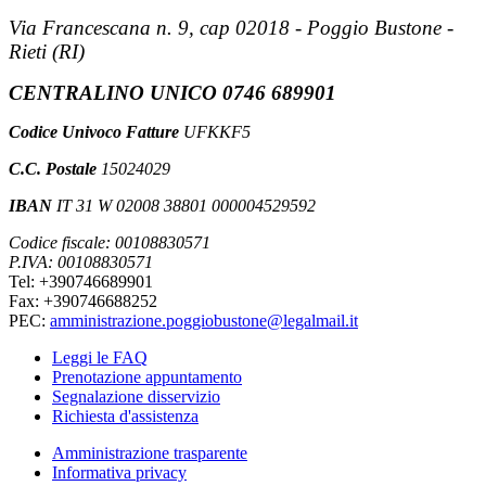
Via Francescana n. 9, cap 02018 - Poggio Bustone -
Rieti (RI)
CENTRALINO UNICO 0746 689901
Codice Univoco Fatture
UFKKF5
C.C. Postale
15024029
IBAN
IT 31 W 02008 38801 000004529592
Codice fiscale: 00108830571
P.IVA: 00108830571
Tel: +390746689901
Fax: +390746688252
PEC:
amministrazione.poggiobustone@legalmail.it
Leggi le FAQ
Prenotazione appuntamento
Segnalazione disservizio
Richiesta d'assistenza
Amministrazione trasparente
Informativa privacy