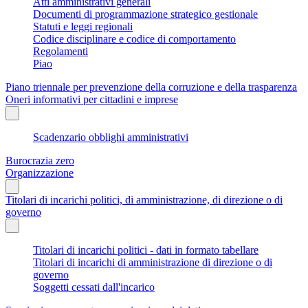
Atti amministrativi generali
Documenti di programmazione strategico gestionale
Statuti e leggi regionali
Codice disciplinare e codice di comportamento
Regolamenti
Piao
Piano triennale per prevenzione della corruzione e della trasparenza
Oneri informativi per cittadini e imprese
Scadenzario obblighi amministrativi
Burocrazia zero
Organizzazione
Titolari di incarichi politici, di amministrazione, di direzione o di
governo
Titolari di incarichi politici - dati in formato tabellare
Titolari di incarichi di amministrazione di direzione o di
governo
Soggetti cessati dall'incarico