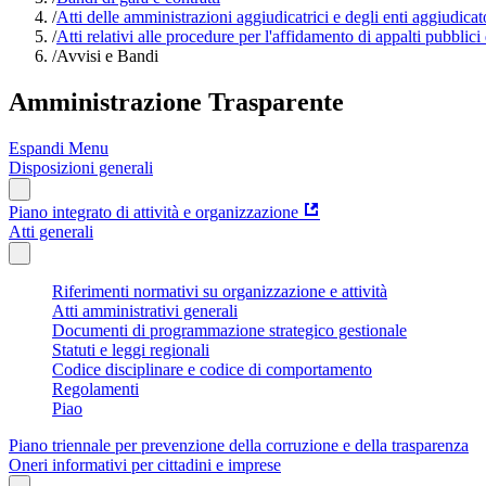
/
Atti delle amministrazioni aggiudicatrici e degli enti aggiudica
/
Atti relativi alle procedure per l'affidamento di appalti pubblici
/
Avvisi e Bandi
Amministrazione Trasparente
Espandi Menu
Disposizioni generali
Piano integrato di attività e organizzazione
Atti generali
Riferimenti normativi su organizzazione e attività
Atti amministrativi generali
Documenti di programmazione strategico gestionale
Statuti e leggi regionali
Codice disciplinare e codice di comportamento
Regolamenti
Piao
Piano triennale per prevenzione della corruzione e della trasparenza
Oneri informativi per cittadini e imprese