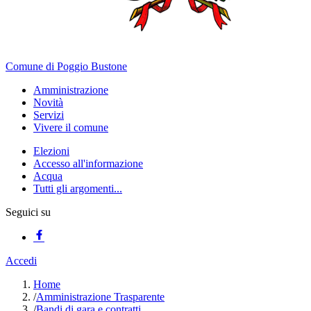
Comune di Poggio Bustone
Amministrazione
Novità
Servizi
Vivere il comune
Elezioni
Accesso all'informazione
Acqua
Tutti gli argomenti...
Seguici su
Accedi
Home
/
Amministrazione Trasparente
/
Bandi di gara e contratti