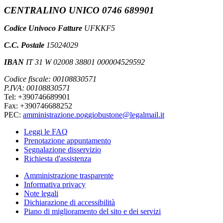
CENTRALINO UNICO 0746 689901
Codice Univoco Fatture
UFKKF5
C.C. Postale
15024029
IBAN
IT 31 W 02008 38801 000004529592
Codice fiscale: 00108830571
P.IVA: 00108830571
Tel: +390746689901
Fax: +390746688252
PEC:
amministrazione.poggiobustone@legalmail.it
Leggi le FAQ
Prenotazione appuntamento
Segnalazione disservizio
Richiesta d'assistenza
Amministrazione trasparente
Informativa privacy
Note legali
Dichiarazione di accessibilità
Piano di miglioramento del sito e dei servizi