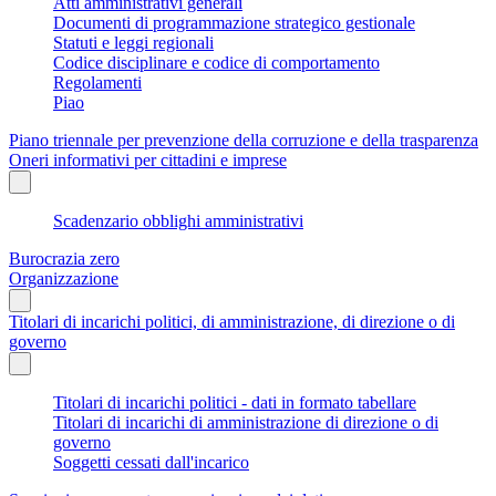
Atti amministrativi generali
Documenti di programmazione strategico gestionale
Statuti e leggi regionali
Codice disciplinare e codice di comportamento
Regolamenti
Piao
Piano triennale per prevenzione della corruzione e della trasparenza
Oneri informativi per cittadini e imprese
Scadenzario obblighi amministrativi
Burocrazia zero
Organizzazione
Titolari di incarichi politici, di amministrazione, di direzione o di
governo
Titolari di incarichi politici - dati in formato tabellare
Titolari di incarichi di amministrazione di direzione o di
governo
Soggetti cessati dall'incarico