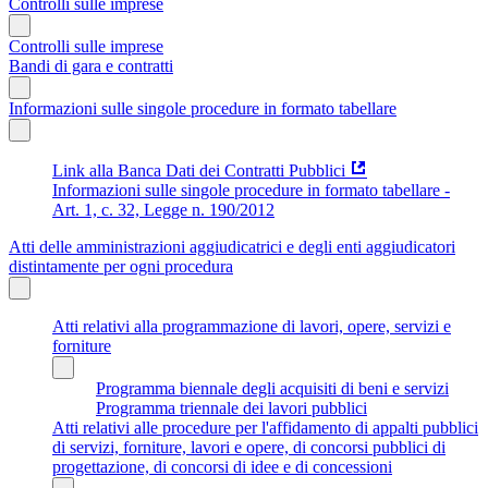
Controlli sulle imprese
Controlli sulle imprese
Bandi di gara e contratti
Informazioni sulle singole procedure in formato tabellare
Link alla Banca Dati dei Contratti Pubblici
Informazioni sulle singole procedure in formato tabellare -
Art. 1, c. 32, Legge n. 190/2012
Atti delle amministrazioni aggiudicatrici e degli enti aggiudicatori
distintamente per ogni procedura
Atti relativi alla programmazione di lavori, opere, servizi e
forniture
Programma biennale degli acquisiti di beni e servizi
Programma triennale dei lavori pubblici
Atti relativi alle procedure per l'affidamento di appalti pubblici
di servizi, forniture, lavori e opere, di concorsi pubblici di
progettazione, di concorsi di idee e di concessioni