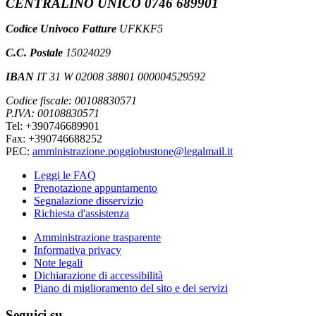
CENTRALINO UNICO 0746 689901
Codice Univoco Fatture
UFKKF5
C.C. Postale
15024029
IBAN
IT 31 W 02008 38801 000004529592
Codice fiscale: 00108830571
P.IVA: 00108830571
Tel: +390746689901
Fax: +390746688252
PEC:
amministrazione.poggiobustone@legalmail.it
Leggi le FAQ
Prenotazione appuntamento
Segnalazione disservizio
Richiesta d'assistenza
Amministrazione trasparente
Informativa privacy
Note legali
Dichiarazione di accessibilità
Piano di miglioramento del sito e dei servizi
Seguici su