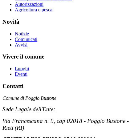
Autorizzazioni
Agricoltura e pesca
Novità
Notizie
Comunicati
Avvisi
Vivere il comune
Luoghi
Eventi
Contatti
Comune di Poggio Bustone
Sede Legale dell'Ente:
Via Francescana n. 9, cap 02018 - Poggio Bustone -
Rieti (RI)