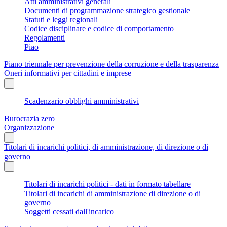
Atti amministrativi generali
Documenti di programmazione strategico gestionale
Statuti e leggi regionali
Codice disciplinare e codice di comportamento
Regolamenti
Piao
Piano triennale per prevenzione della corruzione e della trasparenza
Oneri informativi per cittadini e imprese
Scadenzario obblighi amministrativi
Burocrazia zero
Organizzazione
Titolari di incarichi politici, di amministrazione, di direzione o di
governo
Titolari di incarichi politici - dati in formato tabellare
Titolari di incarichi di amministrazione di direzione o di
governo
Soggetti cessati dall'incarico