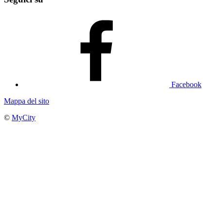
Facebook
Mappa del sito
©
MyCity