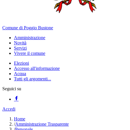
Comune di Poggio Bustone
Amministrazione
Novità
Servizi
Vivere il comune
Elezioni
Accesso all'informazione
Acqua
Tutti gli argomenti...
Seguici su
Accedi
Home
/
Amministrazione Trasparente
/
Personale