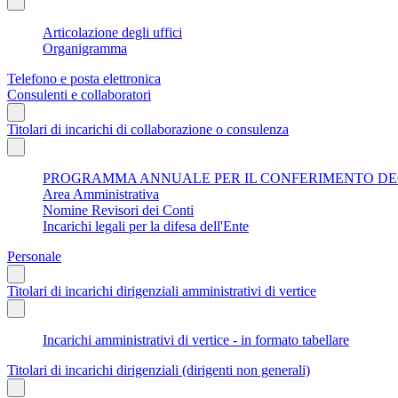
Articolazione degli uffici
Organigramma
Telefono e posta elettronica
Consulenti e collaboratori
Titolari di incarichi di collaborazione o consulenza
PROGRAMMA ANNUALE PER IL CONFERIMENTO DEGL
Area Amministrativa
Nomine Revisori dei Conti
Incarichi legali per la difesa dell'Ente
Personale
Titolari di incarichi dirigenziali amministrativi di vertice
Incarichi amministrativi di vertice - in formato tabellare
Titolari di incarichi dirigenziali (dirigenti non generali)