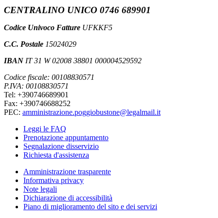
CENTRALINO UNICO 0746 689901
Codice Univoco Fatture
UFKKF5
C.C. Postale
15024029
IBAN
IT 31 W 02008 38801 000004529592
Codice fiscale: 00108830571
P.IVA: 00108830571
Tel: +390746689901
Fax: +390746688252
PEC:
amministrazione.poggiobustone@legalmail.it
Leggi le FAQ
Prenotazione appuntamento
Segnalazione disservizio
Richiesta d'assistenza
Amministrazione trasparente
Informativa privacy
Note legali
Dichiarazione di accessibilità
Piano di miglioramento del sito e dei servizi