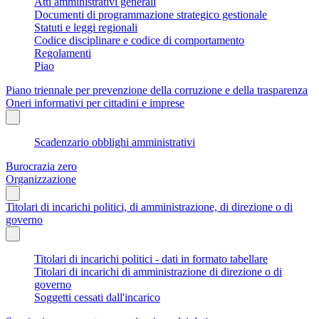
Atti amministrativi generali
Documenti di programmazione strategico gestionale
Statuti e leggi regionali
Codice disciplinare e codice di comportamento
Regolamenti
Piao
Piano triennale per prevenzione della corruzione e della trasparenza
Oneri informativi per cittadini e imprese
Scadenzario obblighi amministrativi
Burocrazia zero
Organizzazione
Titolari di incarichi politici, di amministrazione, di direzione o di
governo
Titolari di incarichi politici - dati in formato tabellare
Titolari di incarichi di amministrazione di direzione o di
governo
Soggetti cessati dall'incarico