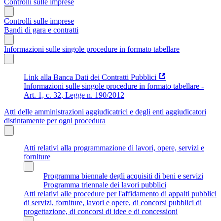
Controlli sulle imprese
Controlli sulle imprese
Bandi di gara e contratti
Informazioni sulle singole procedure in formato tabellare
Link alla Banca Dati dei Contratti Pubblici
Informazioni sulle singole procedure in formato tabellare -
Art. 1, c. 32, Legge n. 190/2012
Atti delle amministrazioni aggiudicatrici e degli enti aggiudicatori
distintamente per ogni procedura
Atti relativi alla programmazione di lavori, opere, servizi e
forniture
Programma biennale degli acquisiti di beni e servizi
Programma triennale dei lavori pubblici
Atti relativi alle procedure per l'affidamento di appalti pubblici
di servizi, forniture, lavori e opere, di concorsi pubblici di
progettazione, di concorsi di idee e di concessioni