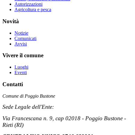
Autorizzazioni
Agricoltura e pesca
Novità
Notizie
Comunicati
Avvisi
Vivere il comune
Luoghi
Eventi
Contatti
Comune di Poggio Bustone
Sede Legale dell'Ente:
Via Francescana n. 9, cap 02018 - Poggio Bustone -
Rieti (RI)