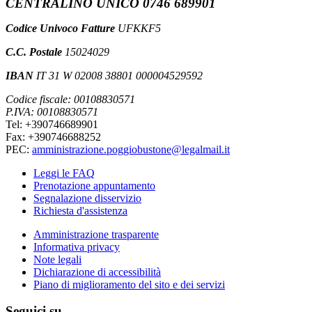
CENTRALINO UNICO 0746 689901
Codice Univoco Fatture
UFKKF5
C.C. Postale
15024029
IBAN
IT 31 W 02008 38801 000004529592
Codice fiscale: 00108830571
P.IVA: 00108830571
Tel: +390746689901
Fax: +390746688252
PEC:
amministrazione.poggiobustone@legalmail.it
Leggi le FAQ
Prenotazione appuntamento
Segnalazione disservizio
Richiesta d'assistenza
Amministrazione trasparente
Informativa privacy
Note legali
Dichiarazione di accessibilità
Piano di miglioramento del sito e dei servizi
Seguici su