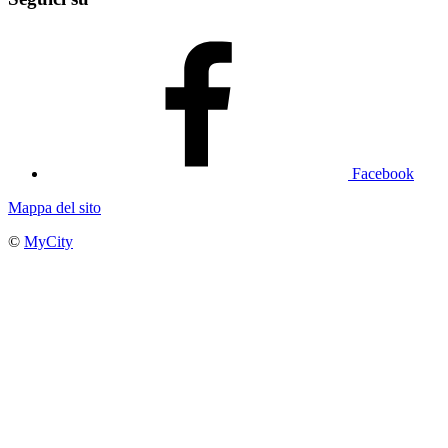
Facebook
Mappa del sito
©
MyCity