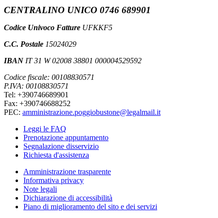
CENTRALINO UNICO 0746 689901
Codice Univoco Fatture
UFKKF5
C.C. Postale
15024029
IBAN
IT 31 W 02008 38801 000004529592
Codice fiscale: 00108830571
P.IVA: 00108830571
Tel: +390746689901
Fax: +390746688252
PEC:
amministrazione.poggiobustone@legalmail.it
Leggi le FAQ
Prenotazione appuntamento
Segnalazione disservizio
Richiesta d'assistenza
Amministrazione trasparente
Informativa privacy
Note legali
Dichiarazione di accessibilità
Piano di miglioramento del sito e dei servizi