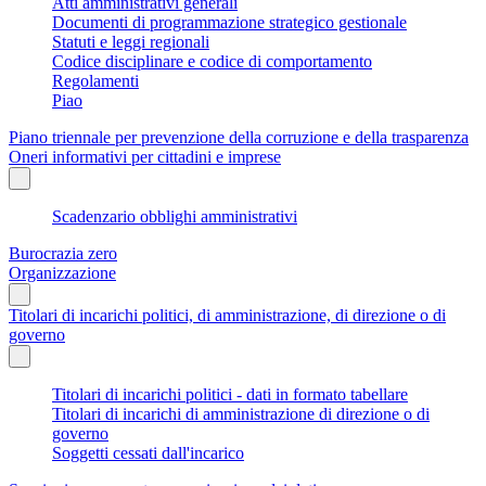
Atti amministrativi generali
Documenti di programmazione strategico gestionale
Statuti e leggi regionali
Codice disciplinare e codice di comportamento
Regolamenti
Piao
Piano triennale per prevenzione della corruzione e della trasparenza
Oneri informativi per cittadini e imprese
Scadenzario obblighi amministrativi
Burocrazia zero
Organizzazione
Titolari di incarichi politici, di amministrazione, di direzione o di
governo
Titolari di incarichi politici - dati in formato tabellare
Titolari di incarichi di amministrazione di direzione o di
governo
Soggetti cessati dall'incarico