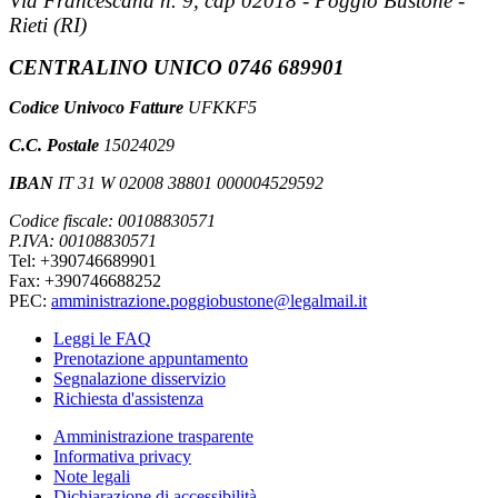
Via Francescana n. 9, cap 02018 - Poggio Bustone -
Rieti (RI)
CENTRALINO UNICO 0746 689901
Codice Univoco Fatture
UFKKF5
C.C. Postale
15024029
IBAN
IT 31 W 02008 38801 000004529592
Codice fiscale: 00108830571
P.IVA: 00108830571
Tel: +390746689901
Fax: +390746688252
PEC:
amministrazione.poggiobustone@legalmail.it
Leggi le FAQ
Prenotazione appuntamento
Segnalazione disservizio
Richiesta d'assistenza
Amministrazione trasparente
Informativa privacy
Note legali
Dichiarazione di accessibilità