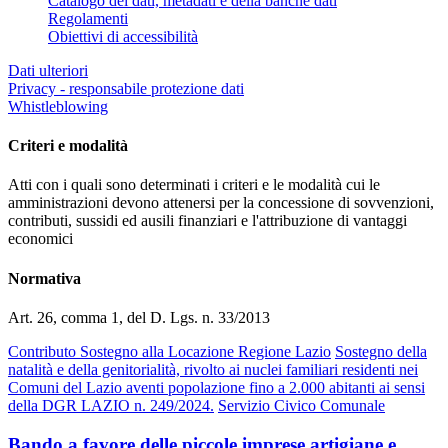
Catalogo dei dati, metadati e della banche dati
Regolamenti
Obiettivi di accessibilità
Dati ulteriori
Privacy - responsabile protezione dati
Whistleblowing
Criteri e modalità
Atti con i quali sono determinati i criteri e le modalità cui le
amministrazioni devono attenersi per la concessione di sovvenzioni,
contributi, sussidi ed ausili finanziari e l'attribuzione di vantaggi
economici
Normativa
Art. 26, comma 1, del D. Lgs. n. 33/2013
Contributo Sostegno alla Locazione Regione Lazio
Sostegno della
natalità e della genitorialità, rivolto ai nuclei familiari residenti nei
Comuni del Lazio aventi popolazione fino a 2.000 abitanti ai sensi
della DGR LAZIO n. 249/2024.
Servizio Civico Comunale
Bando a favore delle piccole imprese artigiane e