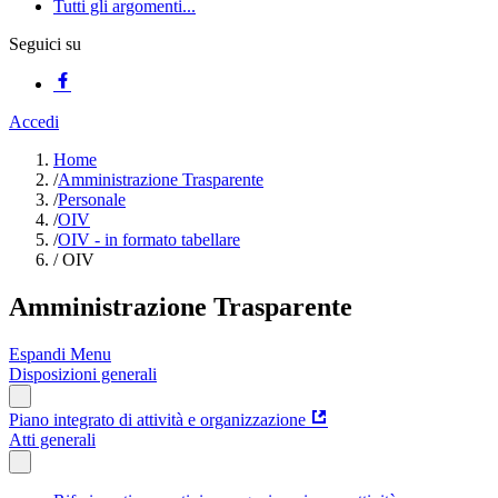
Tutti gli argomenti...
Seguici su
Accedi
Home
/
Amministrazione Trasparente
/
Personale
/
OIV
/
OIV - in formato tabellare
/
OIV
Amministrazione Trasparente
Espandi Menu
Disposizioni generali
Piano integrato di attività e organizzazione
Atti generali