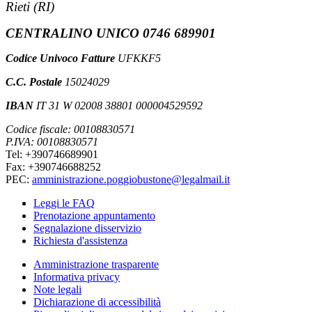
Rieti (RI)
CENTRALINO UNICO 0746 689901
Codice Univoco Fatture
UFKKF5
C.C. Postale
15024029
IBAN
IT 31 W 02008 38801 000004529592
Codice fiscale: 00108830571
P.IVA: 00108830571
Tel: +390746689901
Fax: +390746688252
PEC:
amministrazione.poggiobustone@legalmail.it
Leggi le FAQ
Prenotazione appuntamento
Segnalazione disservizio
Richiesta d'assistenza
Amministrazione trasparente
Informativa privacy
Note legali
Dichiarazione di accessibilità