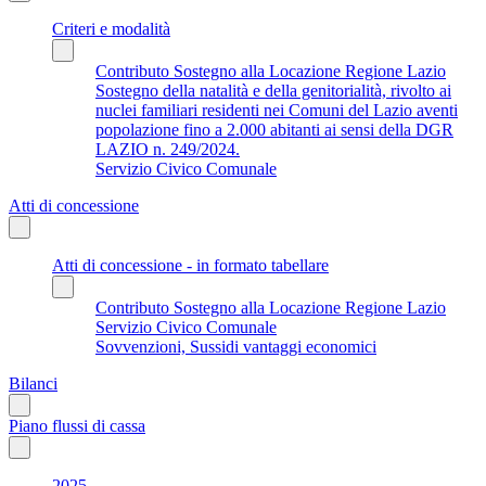
Criteri e modalità
Contributo Sostegno alla Locazione Regione Lazio
Sostegno della natalità e della genitorialità, rivolto ai
nuclei familiari residenti nei Comuni del Lazio aventi
popolazione fino a 2.000 abitanti ai sensi della DGR
LAZIO n. 249/2024.
Servizio Civico Comunale
Atti di concessione
Atti di concessione - in formato tabellare
Contributo Sostegno alla Locazione Regione Lazio
Servizio Civico Comunale
Sovvenzioni, Sussidi vantaggi economici
Bilanci
Piano flussi di cassa
2025