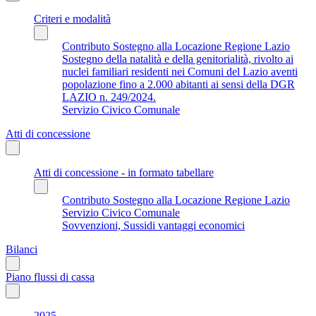
Criteri e modalità
Contributo Sostegno alla Locazione Regione Lazio
Sostegno della natalità e della genitorialità, rivolto ai
nuclei familiari residenti nei Comuni del Lazio aventi
popolazione fino a 2.000 abitanti ai sensi della DGR
LAZIO n. 249/2024.
Servizio Civico Comunale
Atti di concessione
Atti di concessione - in formato tabellare
Contributo Sostegno alla Locazione Regione Lazio
Servizio Civico Comunale
Sovvenzioni, Sussidi vantaggi economici
Bilanci
Piano flussi di cassa
2025