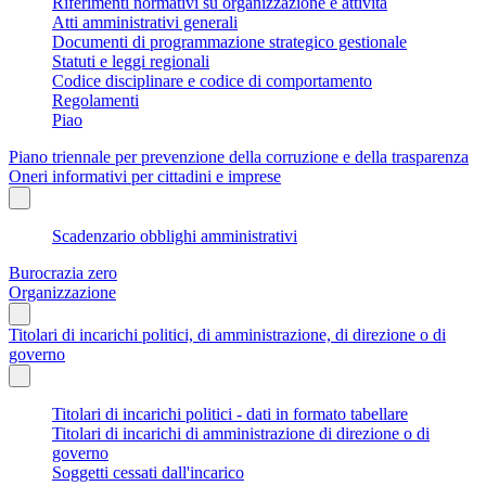
Riferimenti normativi su organizzazione e attività
Atti amministrativi generali
Documenti di programmazione strategico gestionale
Statuti e leggi regionali
Codice disciplinare e codice di comportamento
Regolamenti
Piao
Piano triennale per prevenzione della corruzione e della trasparenza
Oneri informativi per cittadini e imprese
Scadenzario obblighi amministrativi
Burocrazia zero
Organizzazione
Titolari di incarichi politici, di amministrazione, di direzione o di
governo
Titolari di incarichi politici - dati in formato tabellare
Titolari di incarichi di amministrazione di direzione o di
governo
Soggetti cessati dall'incarico